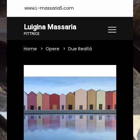
www.L-massaria5.com
Luigina Massaria
PITTRICE
Home
Opere
Due Realtà