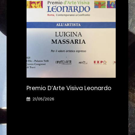
oleto
Premio D’Arte Visiva Leonardo
Pre
Ro
21/05/2026
07